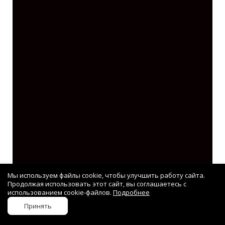
Мы используем файлы cookie, чтобы улучшить работу сайта.
Продолжая использовать этот сайт, вы соглашаетесь с
С 2026 года её вручают тем, кто
использованием cookie-файлов.
Подробнее
Принять
становится «Хорошим местом» пять
Стоимость ремонта
лет подряд, а значит, из года в год