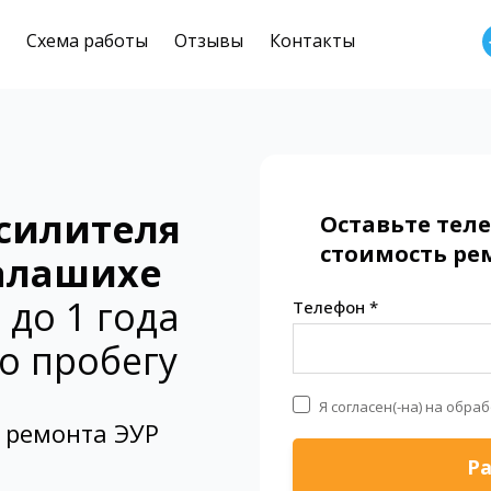
Схема работы
Отзывы
Контакты
силителя
Оставьте тел
стоимость рем
алашихе
 до 1 года
Телефон *
о пробегу
Я согласен(-на) на обра
 ремонта ЭУР
Ра