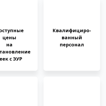
оступные
Квалифициро­
цены
ванный
на
персонал
становление
еек с ЭУР