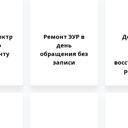
ектр
Ремонт ЭУР в
Д
о
день
нту
обращения без
записи
вос
р