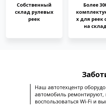
Собственный
Более 30
склад рулевых
комплект
реек
х для реек 
на скла
Забот
Наш автотехцентр оборудо
автомобиль ремонтируют, 
воспользоваться Wi-Fi и в