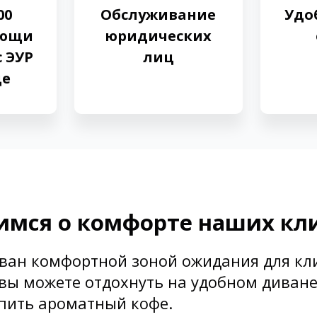
00
Обслуживание
Удо
ующи
юридических
с ЭУР
лиц
де
имся о комфорте наших кл
ван комфортной зоной ожидания для кл
вы можете отдохнуть на удобном диване
ыпить ароматный кофе.