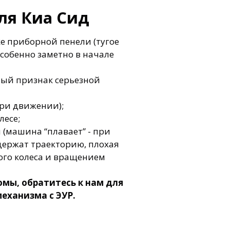
ля Киа Сид
е приборной пенели (тугое
собенно заметно в начале
ный признак серьезной
при движении);
лесе;
(машина “плавает” - при
держат траекторию, плохая
ого колеса и вращением
мы, обратитесь к нам для
еханизма с ЭУР.