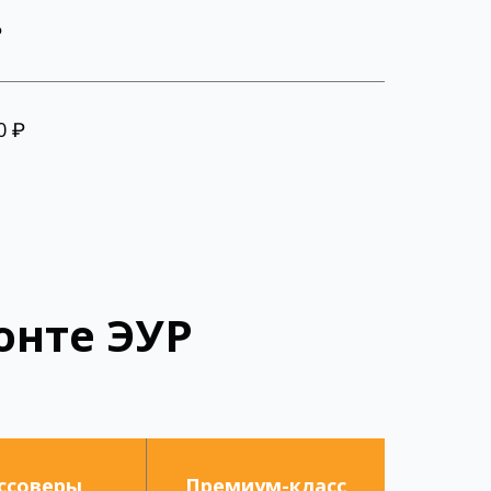
₽
0 ₽
онте ЭУР
ссоверы
Премиум-класс