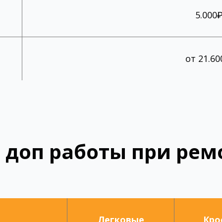
5.000
от 21.60
 доп работы при рем
Легковые
Кро