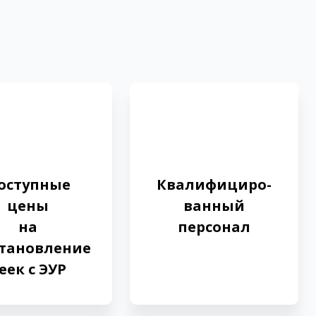
оступные
Квалифициро­
цены
ванный
на
персонал
становление
еек с ЭУР