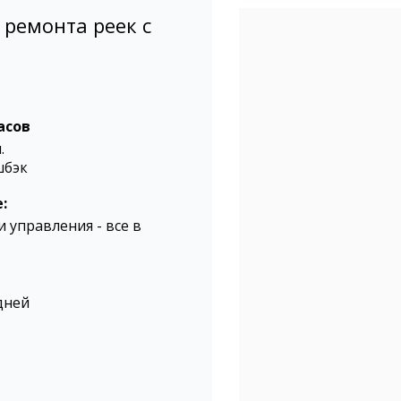
 ремонта реек с
асов
.
шбэк
:
 управления - все в
дней