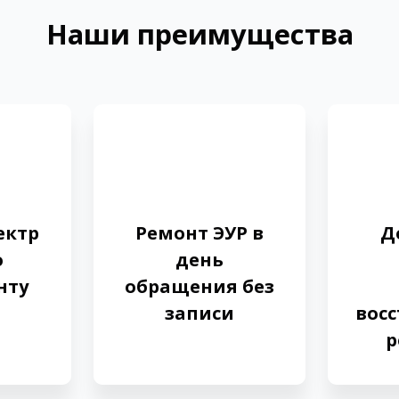
Наши преимущества
ектр
Ремонт ЭУР в
Д
о
день
нту
обращения без
записи
вос
р