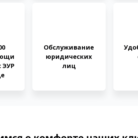
00
Обслуживание
Удо
ующи
юридических
с ЭУР
лиц
де
имся о комфорте наших кл