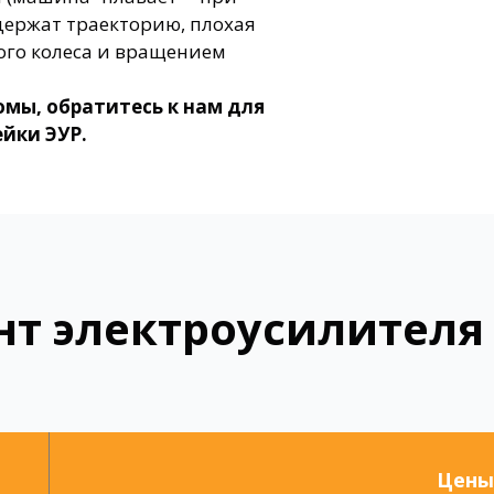
держат траекторию, плохая
ого колеса и вращением
мы, обратитесь к нам для
йки ЭУР.
нт электроусилителя 
Цены