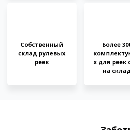
Собственный
Более 30
склад рулевых
комплект
реек
х для реек 
на скла
Забот