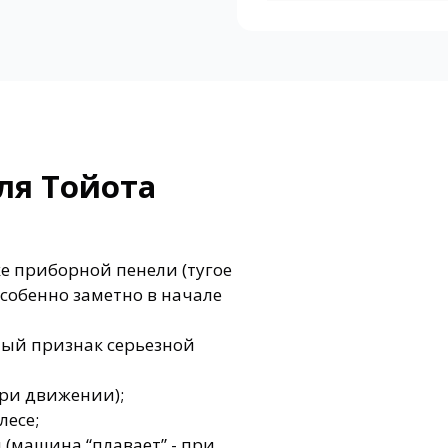
ля Тойота
е приборной пенели (тугое
собенно заметно в начале
ный признак серьезной
при движении);
лесе;
(машина “плавает” - при